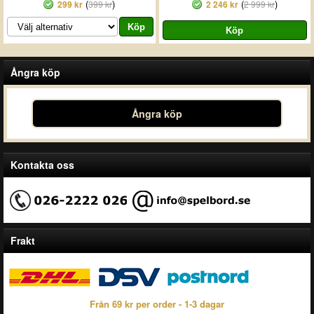
(
)
(
)
299 kr
399 kr
2 246 kr
2 999 kr
Ångra köp
Ångra köp
Kontakta oss
Frakt
Från 69 kr per order - 1-3 dagar