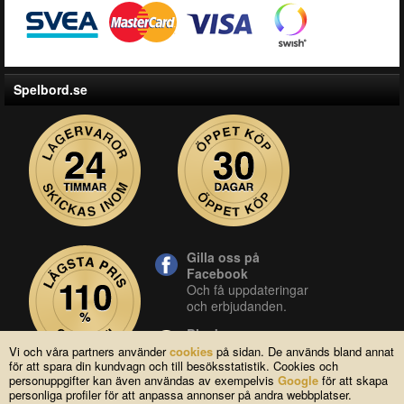
Spelbord.se
Gilla oss på
Facebook
Och få uppdateringar
och erbjudanden.
Blocket
Vår butik på blocket.
Vi och våra partners använder
cookies
på sidan. De används bland annat
för att spara din kundvagn och till besöksstatistik. Cookies och
YouTube
personuppgifter kan även användas av exempelvis
Google
för att skapa
Se våra produkter live
personliga profiler för att anpassa annonser på andra webbplatser.