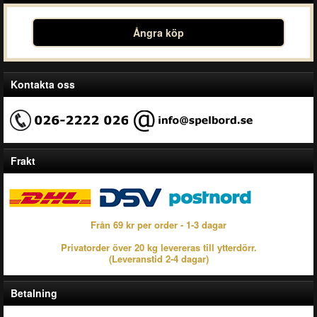
Ångra köp
Kontakta oss
Frakt
Från 69 kr per order - 1-3 dagar
Privatorder över 20 kg levereras till ytterdörr.
(Leveranstid 2-4 dagar)
Betalning