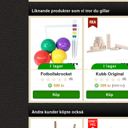
Liknande produkter som vi tror du gillar
I lager
I lager
Fotbollskrocket
Kubb Original
(0)
(0)
699 kr
599 kr
(
699 kr
)
Andra kunder köpte också