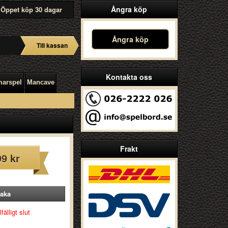
Ångra köp
Öppet köp 30 dagar
Ångra köp
Till kassan
Kontakta oss
arspel
Mancave
Frakt
99 kr
aka
lfälligt slut