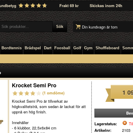
undbetyg
Frakt 69 kr
Skickas inom 24h
Din kundvagn är tom
Bordtennis
Brädspel
Dart
Foosball
Golf
Gym
Shuffleboard
Somm
o
Krocket Semi Pro
1 0
(1 omdöme)
Krocket Semi Pro är tillverkat av
högkvalitetsträ, som sedan är lackat för att
uppnå en hög finish.
Bev
Innehåller
Lagerstatus:
Til
- 6 klubbor, 22,5x6x84 cm
Artikelnr:
2103