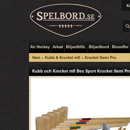
K
Air Hockey
Arkad
Biljardtillb.
Biljardbord
Biosoffor
Hem
>
Kubb & Krocket mfl
>
Krocket Semi Pro
Kubb och Krocket mfl Bex Sport Krocket Semi Pr