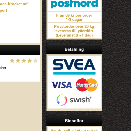
och Krocket mfl
port
Från 69 kr per order
n
1-3 dagar
Privatorder över 20 kg
levereras till ytterdörr.
(Leveranstid +1 dag)
Betalning
cket.
Biosoffor
Har du sett att vi nu också