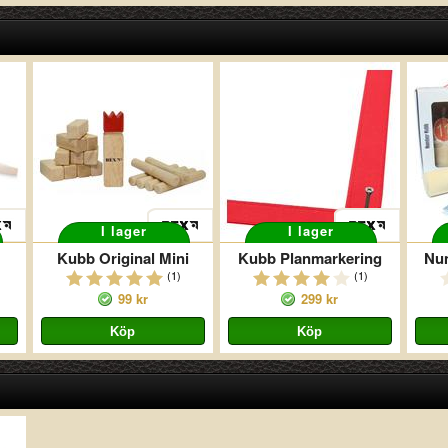
I lager
I lager
Kubb Original Mini
Kubb Planmarkering
Nu
(1)
(1)
99 kr
299 kr