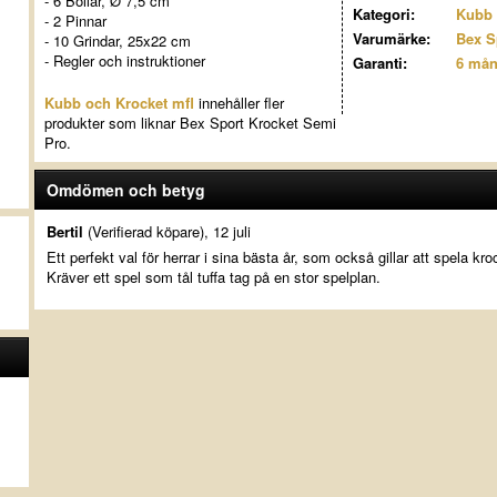
- 6 Bollar, Ø 7,5 cm
Kategori:
Kubb 
- 2 Pinnar
Varumärke:
Bex S
- 10 Grindar, 25x22 cm
- Regler och instruktioner
Garanti:
6 må
Kubb och Krocket mfl
innehåller fler
produkter som liknar Bex Sport Krocket Semi
Pro.
Omdömen och betyg
Bertil
(Verifierad köpare), 12 juli
Ett perfekt val för herrar i sina bästa år, som också gillar att spela kro
Kräver ett spel som tål tuffa tag på en stor spelplan.