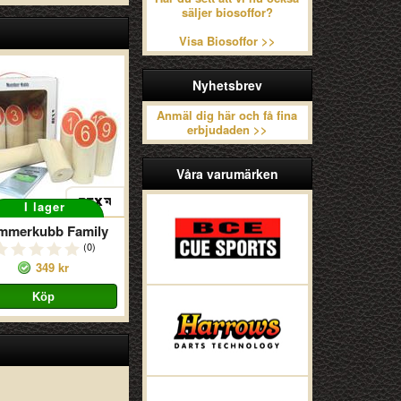
säljer biosoffor?
Visa Biosoffor >>
Nyhetsbrev
Anmäl dig här och få fina
erbjudaden >>
Våra varumärken
I lager
mmerkubb Family
(0)
349 kr