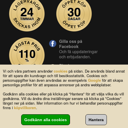
Gilla oss på
Facebook
Och få uppdateringar
och erbjudanden.
Blocket
Vår butik på blocket.
Vi och våra partners använder
cookies
på sidan. De används bland annat
för att spara din kundvagn och till besöksstatistik. Cookies och
YouTube
personuppgifter kan även användas av exempelvis
Google
för att skapa
Se våra produkter live
personliga profiler för att anpassa annonser på andra webbplatser.
i vår YouTube-kanal.
Godkänn alla cookies eller på klicka på "Hantera" för att välja vilka du vill
godkänna. Vill du ändra dina inställningar senare så klicka på "Cookies"
längst ner på sidan. Mer information om hur vi behandlar personuppgifter
Copyright © 2004-2026 Lagsidan AB
finns i
köpvillkoren
.
FAQ
|
Om oss
|
Köpvillkor
|
Cookies
|
Kontakta oss