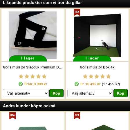
Liknande produkter som vi tror du gillar
I lager
I lager
Golfsimulator Slagduk Premium Dubbel 4k
Golfsimulator Box 4k
(
17 499 kr
)
Från: 3 999 kr
Fr.
16 495 kr
Andra kunder köpte också