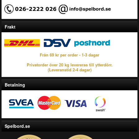
Frakt
Från 69 kr per order - 1-3 dagar
Privatorder över 20 kg levereras till ytterdörr.
(Leveranstid 2-4 dagar)
Betalning
Spelbord.se