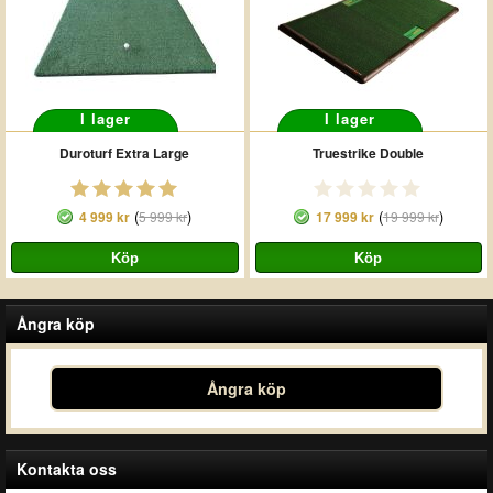
I lager
I lager
Duroturf Extra Large
Truestrike Double
(
)
(
)
4 999 kr
5 999 kr
17 999 kr
19 999 kr
Ångra köp
Ångra köp
Kontakta oss