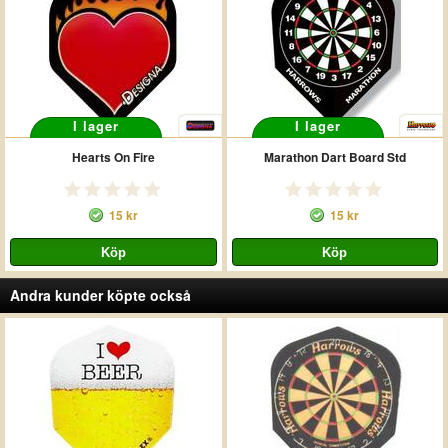
I lager
I lager
Hearts On Fire
Marathon Dart Board Std
15 kr
15 kr
Andra kunder köpte också