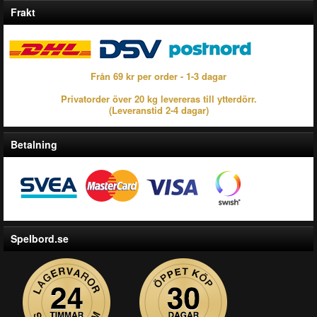
Frakt
Från 69 kr per order - 1-3 dagar
Privatorder över 20 kg levereras till ytterdörr.
(Leveranstid 2-4 dagar)
Betalning
Spelbord.se