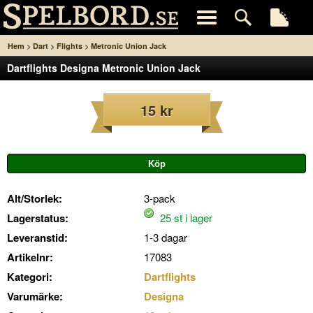
>
>
>
Hem
Dart
Flights
Metronic Union Jack
Dartflights Designa Metronic Union Jack
15 kr
Alt/Storlek:
3-pack
Lagerstatus:
25 st i lager
Leveranstid:
1-3 dagar
Artikelnr:
17083
Kategori:
Dartflights
Varumärke:
Designa