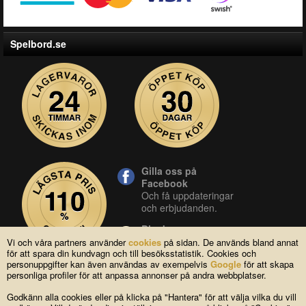
Spelbord.se
Gilla oss på
Facebook
Och få uppdateringar
och erbjudanden.
Blocket
Vår butik på blocket.
Vi och våra partners använder
cookies
på sidan. De används bland annat
för att spara din kundvagn och till besöksstatistik. Cookies och
YouTube
personuppgifter kan även användas av exempelvis
Google
för att skapa
Se våra produkter live
personliga profiler för att anpassa annonser på andra webbplatser.
i vår YouTube-kanal.
Godkänn alla cookies eller på klicka på "Hantera" för att välja vilka du vill