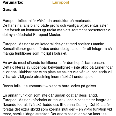
Varumärke:
Europool
Garanti:
Europool köfodral är välkända produkter på marknaden.
De har sina fans bland både proffs och vanliga biljardentusiaster.
I ett försök att kontinuerligt utöka märkets sortiment presenterar vi
det nya köfodralet Europool Master.
Europool Master är ett köfodral designat med spelare i åtanke.
Konsultationer genomfördes under designfasen för att integrera så
många funktioner som möjligt i fodralet.
En av de mest slående funktionerna är den hopfällbara basen.
Detta dikteras av uppenbar bekvämlighet – inte alltid på turneringar
eller ens i klubbar har vi en plats att säkert vila vår kö, och ändå vill
vi ha vår viktigaste utrustning inom räckhåll under spelet.
Basen fälls ut automatiskt – placera bara locket på golvet.
En annan funktion som inte går undan ögat är dess längd.
Europool Master köfodralet är mellan 3 och 5 centimeter längre än
liknande fodral. Två skäl ledde oss till denna lösning. Det första är
förstås det extra skydd som köerna inuti ger – en viktig funktion vid
resor, särskilt långa sträckor. Det andra skälet är själva köernas