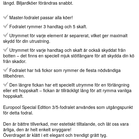
längd. Biljardköer förändras snabbt.
Master-fodralet passar alla köer!
Fodralet rymmer 3 handtag och 5 skaft.
Utrymmet för varje element är separerat, vilket ger maximalt
skydd för din utrustning.
Utrymmet för varje handtag och skaft är också skyddat från
botten – det finns en speciell mjuk stötfångare för att skydda din kö
från skador.
Fodralet har två fickor som rymmer de flesta nödvändiga
tillbehören.
Den längre fickan har ett speciellt utrymme för en förlängning
eller ett hoppskaft – fickan är tillräckligt lång för att rymma vanliga
hoppskaft.
Europool Special Edition 3/5-fodralet användes som utgångspunkt
för detta fodral.
Den är bättre tillverkad, mer estetiskt tilltalande, och låt oss vara
ärliga, den är helt enkelt snyggare!
Överdraget är klätt i ett elegant och trendigt grått tyg.