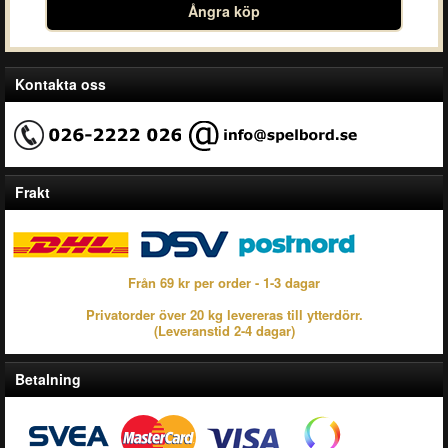
Ångra köp
Kontakta oss
Frakt
Från 69 kr per order - 1-3 dagar
Privatorder över 20 kg levereras till ytterdörr.
(Leveranstid 2-4 dagar)
Betalning