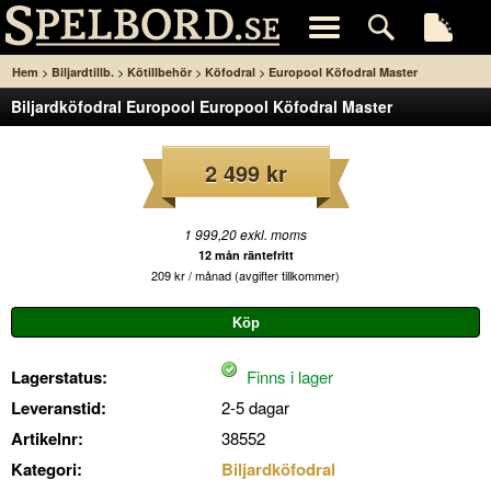
>
>
>
>
Hem
Biljardtillb.
Kötillbehör
Köfodral
Europool Köfodral Master
Biljardköfodral Europool Europool Köfodral Master
2 499 kr
1 999,20 exkl. moms
12 mån räntefritt
209 kr / månad (avgifter tillkommer)
Lagerstatus:
Finns i lager
Leveranstid:
2-5 dagar
Artikelnr:
38552
Kategori:
Biljardköfodral