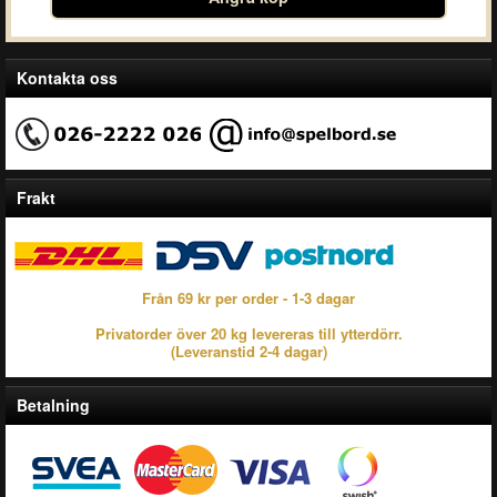
Kontakta oss
Frakt
Från 69 kr per order - 1-3 dagar
Privatorder över 20 kg levereras till ytterdörr.
(Leveranstid 2-4 dagar)
Betalning