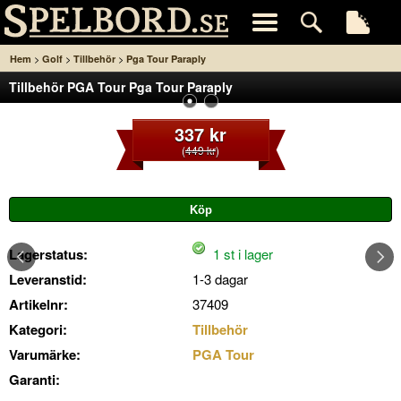
>
>
>
Hem
Golf
Tillbehör
Pga Tour Paraply
Tillbehör PGA Tour Pga Tour Paraply
337 kr
(
449 kr
)
Lagerstatus:
1 st i lager
Leveranstid:
1-3 dagar
Artikelnr:
37409
Kategori:
Tillbehör
Varumärke:
PGA Tour
Garanti: