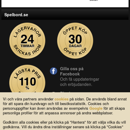
Spelbord.se
Gilla oss på
Facebook
Och få uppdateringar
och erbjudanden.
Blocket
Vår butik på blocket.
Vi och våra partners använder
cookies
på sidan. De används bland annat
för att spara din kundvagn och till besöksstatistik. Cookies och
YouTube
personuppgifter kan även användas av exempelvis
Google
för att skapa
Se våra produkter live
personliga profiler för att anpassa annonser på andra webbplatser.
i vår YouTube-kanal.
Godkänn alla cookies eller på klicka på "Hantera" för att välja vilka du vill
godkänna. Vill du ändra dina inställningar senare så klicka på "Cookies"