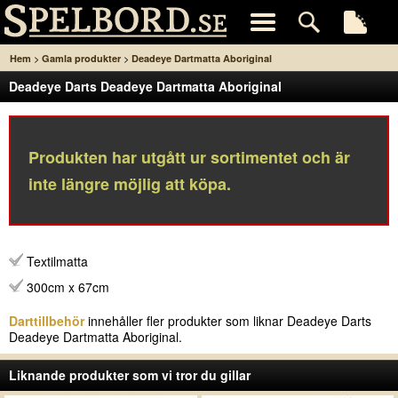
>
>
Hem
Gamla produkter
Deadeye Dartmatta Aboriginal
Deadeye Darts Deadeye Dartmatta Aboriginal
Produkten har utgått ur sortimentet och är
inte längre möjlig att köpa.
Textilmatta
300cm x 67cm
Darttillbehör
innehåller fler produkter som liknar Deadeye Darts
Deadeye Dartmatta Aboriginal.
Liknande produkter som vi tror du gillar