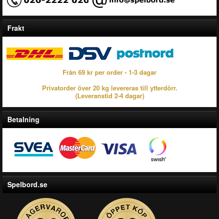
Frakt
Från 69 kr per order - 1-3 dagar
Privatorder över 20 kg levereras till ytterdörr.
(Leveranstid 2-4 dagar)
Betalning
Spelbord.se