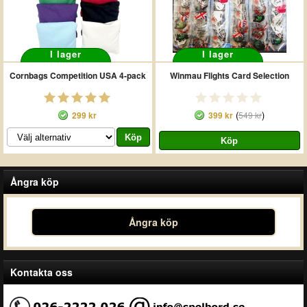
I lager
I lager
Cornbags Competition USA 4-pack
Winmau Flights Card Selection
(
)
299 kr
399 kr
549 kr
Ångra köp
Ångra köp
Kontakta oss