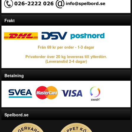
Frakt
Från 69 kr per order - 1-3 dagar
Privatorder över 20 kg levereras till ytterdörr.
(Leveranstid 2-4 dagar)
Betalning
Spelbord.se