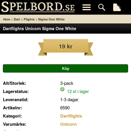
>
>
>
Hem
Dart
Flights
Sigma One White
Dartflights Unicorn Sigma One White
19 kr
Alt/Storlek:
3-pack
Lagerstatus:
12 st i lager
Leveranstid:
1-3 dagar
Artikelnr:
6590
Kategori:
Dartflights
Varumärke:
Unicorn