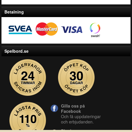
Betalning
Spelbord.se
Gilla oss på
Facebook
Och få uppdateringar
och erbjudanden.
Blocket