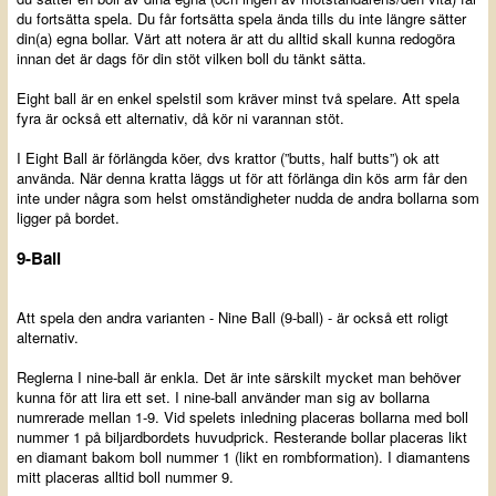
du fortsätta spela. Du får fortsätta spela ända tills du inte längre sätter
din(a) egna bollar. Värt att notera är att du alltid skall kunna redogöra
innan det är dags för din stöt vilken boll du tänkt sätta.
Eight ball är en enkel spelstil som kräver minst två spelare. Att spela
fyra är också ett alternativ, då kör ni varannan stöt.
I Eight Ball är förlängda köer, dvs krattor (”butts, half butts”) ok att
använda. När denna kratta läggs ut för att förlänga din kös arm får den
inte under några som helst omständigheter nudda de andra bollarna som
ligger på bordet.
9-Ball
Att spela den andra varianten - Nine Ball (9-ball) - är också ett roligt
alternativ.
Reglerna I nine-ball är enkla. Det är inte särskilt mycket man behöver
kunna för att lira ett set. I nine-ball använder man sig av bollarna
numrerade mellan 1-9. Vid spelets inledning placeras bollarna med boll
nummer 1 på biljardbordets huvudprick. Resterande bollar placeras likt
en diamant bakom boll nummer 1 (likt en rombformation). I diamantens
mitt placeras alltid boll nummer 9.