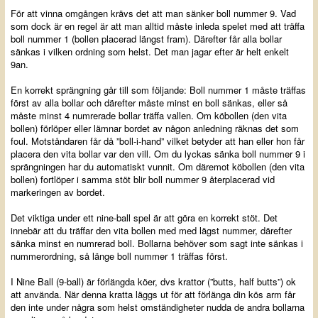
För att vinna omgången krävs det att man sänker boll nummer 9. Vad
som dock är en regel är att man alltid måste inleda spelet med att träffa
boll nummer 1 (bollen placerad längst fram). Därefter får alla bollar
sänkas i vilken ordning som helst. Det man jagar efter är helt enkelt
9an.
En korrekt sprängning går till som följande: Boll nummer 1 måste träffas
först av alla bollar och därefter måste minst en boll sänkas, eller så
måste minst 4 numrerade bollar träffa vallen. Om köbollen (den vita
bollen) förlöper eller lämnar bordet av någon anledning räknas det som
foul. Motståndaren får då ”boll-i-hand” vilket betyder att han eller hon får
placera den vita bollar var den vill. Om du lyckas sänka boll nummer 9 i
sprängningen har du automatiskt vunnit. Om däremot köbollen (den vita
bollen) fortlöper i samma stöt blir boll nummer 9 återplacerad vid
markeringen av bordet.
Det viktiga under ett nine-ball spel är att göra en korrekt stöt. Det
innebär att du träffar den vita bollen med med lägst nummer, därefter
sänka minst en numrerad boll. Bollarna behöver som sagt inte sänkas i
nummerordning, så länge boll nummer 1 träffas först.
I Nine Ball (9-ball) är förlängda köer, dvs krattor (”butts, half butts”) ok
att använda. När denna kratta läggs ut för att förlänga din kös arm får
den inte under några som helst omständigheter nudda de andra bollarna